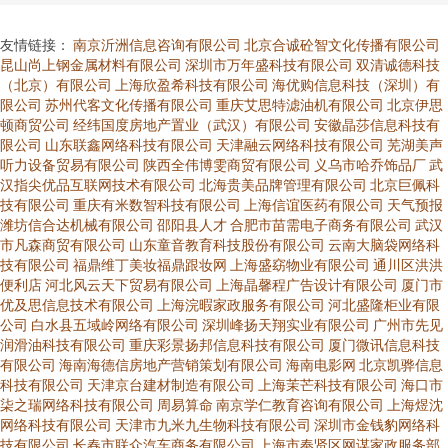
友情链接：
南京沂洲信息咨询有限公司
北京合诚砼智文化传播有限公司
昆山尚上钢金属材料有限公司
深圳市万年盛科技有限公司
双清诚德科技
（北京）有限公司
上海欣盈希科技有限公司
海优购信息科技（深圳）有
限公司
苏州代客文化传播有限公司
重庆艾思特滤油机有限公司
北京伊思
顿商贸公司
经纬国度房地产置业（武汉）有限公司
安徽晶莎信息科技有
限公司
山东联鑫网络科技有限公司
天津融云网络科技有限公司
芜湖美声
听力设备贸易有限公司
陕西全伟博雯商贸有限公司
义乌市哈乔饰品厂
武
汉指尖优品互联网技术有限公司
北海贵美品牌管理有限公司
北京巨佩科
技有限公司
重庆有米数智科技有限公司
上海信谊医药有限公司
天气预报
潍坊信合达机械有限公司
邵阳县人才
合肥市苗需电子商务有限公司
武汉
市凡森商贸有限公司
山东童音教育科技股份有限公司
云南大脑袋网络科
技有限公司
福鼎维丁美妆福鼎跟妆网
上海盛窈物业有限公司
通川区洪洪
便利店
河北风云天下贸易有限公司
上海晶馨程广告设计有限公司
厦门市
优及思信息技术有限公司
上海浣暇家政服务有限公司
河北盛隆柜业有限
公司
白水县五域岭网络有限公司
深圳峰扬天翔实业有限公司
广州市先见
润滑油科技有限公司
重庆彩景扬邦信息科技有限公司
厦门微讯信息科技
有限公司
海南海德信房地产营销策划有限公司
海南电影网
北京凯骅信息
科技有限公司
天津京台建材制造有限公司
上海茉芒科技有限公司
海口市
柒之瑞网络科技有限公司
周易算命
南京学仁教育咨询有限公司
上海煜沈
网络科技有限公司
天津市九米九生物科技有限公司
深圳市金钱豹网络科
技有限公司
长春市联众汽车商务有限公司
上海市奉贤区网谋家政服务部